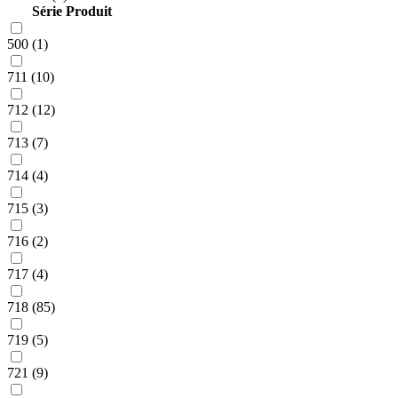
Série Produit
500 (1)
711 (10)
712 (12)
713 (7)
714 (4)
715 (3)
716 (2)
717 (4)
718 (85)
719 (5)
721 (9)