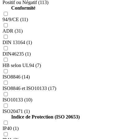
Positif ou Négatif (113)
Conformité
94/9/CE (11)
ADR (31)
DIN 13164 (1)
DIN46235 (1)
HB selon UL94 (7)
ISO8846 (14)
ISO8846 et ISO10133 (17)
ISO10133 (10)
ISO20471 (1)
Indice de Protection (ISO 20653)
IP40 (1)