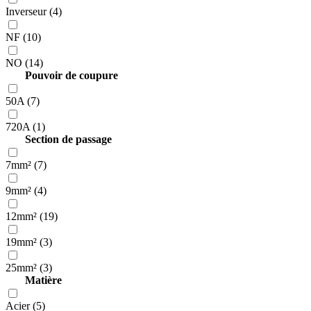
Inverseur (4)
NF (10)
NO (14)
Pouvoir de coupure
50A (7)
720A (1)
Section de passage
7mm² (7)
9mm² (4)
12mm² (19)
19mm² (3)
25mm² (3)
Matière
Acier (5)