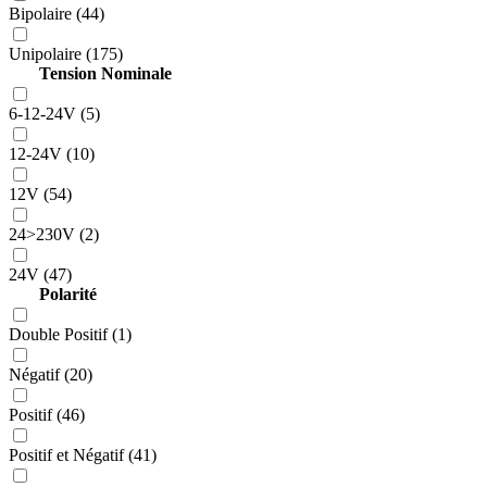
Bipolaire (44)
Unipolaire (175)
Tension Nominale
6-12-24V (5)
12-24V (10)
12V (54)
24>230V (2)
24V (47)
Polarité
Double Positif (1)
Négatif (20)
Positif (46)
Positif et Négatif (41)