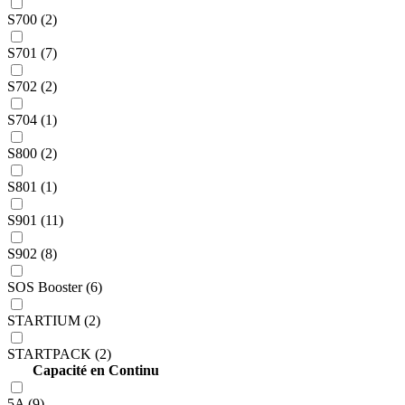
S700 (2)
S701 (7)
S702 (2)
S704 (1)
S800 (2)
S801 (1)
S901 (11)
S902 (8)
SOS Booster (6)
STARTIUM (2)
STARTPACK (2)
Capacité en Continu
5A (9)