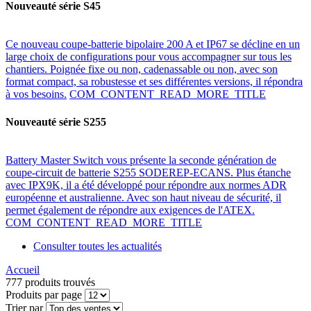
Nouveauté série S45
Ce nouveau coupe-batterie bipolaire 200 A et IP67 se décline en un
large choix de configurations pour vous accompagner sur tous les
chantiers. Poignée fixe ou non, cadenassable ou non, avec son
format compact, sa robustesse et ses différentes versions, il répondra
à vos besoins.
COM_CONTENT_READ_MORE_TITLE
Nouveauté série S255
Battery Master Switch vous présente la seconde génération de
coupe-circuit de batterie S255 SODEREP-ECANS. Plus étanche
avec IPX9K, il a été développé pour répondre aux normes ADR
européenne et australienne. Avec son haut niveau de sécurité, il
permet également de répondre aux exigences de l'ATEX.
COM_CONTENT_READ_MORE_TITLE
Consulter toutes les actualités
Accueil
777 produits trouvés
Produits par page
Trier par