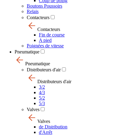
Coup de poing
Boutons Poussoirs
Relais
Contacteurs
Contacteurs
Fin de course
A pied
Poignées de vitesse
Pneumatique
Pneumatique
Distributeurs d'air
Distributeurs d'air
3/2
4/3
5/2
5/3
Valves
Valves
de Distribution
d'Arrêt