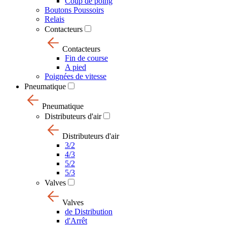
Coup de poing
Boutons Poussoirs
Relais
Contacteurs
Contacteurs
Fin de course
A pied
Poignées de vitesse
Pneumatique
Pneumatique
Distributeurs d'air
Distributeurs d'air
3/2
4/3
5/2
5/3
Valves
Valves
de Distribution
d'Arrêt