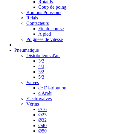
Rotatifs
Coup de poing
Boutons Poussoirs
Relais
Contacteurs
Fin de course
A pied
Poignées de vitesse
|
Pneumatique
Distributeurs d'air
3/2
4/3
5/2
5/3
Valves
de Distribution
d'Arrêt
Electrovalves
Vérins
Ø16
Ø25
Ø32
Ø40
Ø50