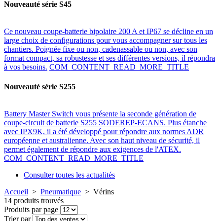
Nouveauté série S45
Ce nouveau coupe-batterie bipolaire 200 A et IP67 se décline en un
large choix de configurations pour vous accompagner sur tous les
chantiers. Poignée fixe ou non, cadenassable ou non, avec son
format compact, sa robustesse et ses différentes versions, il répondra
à vos besoins.
COM_CONTENT_READ_MORE_TITLE
Nouveauté série S255
Battery Master Switch vous présente la seconde génération de
coupe-circuit de batterie S255 SODEREP-ECANS. Plus étanche
avec IPX9K, il a été développé pour répondre aux normes ADR
européenne et australienne. Avec son haut niveau de sécurité, il
permet également de répondre aux exigences de l'ATEX.
COM_CONTENT_READ_MORE_TITLE
Consulter toutes les actualités
Accueil
>
Pneumatique
>
Vérins
14 produits trouvés
Produits par page
Trier par