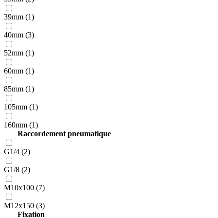
39mm (1)
40mm (3)
52mm (1)
60mm (1)
85mm (1)
105mm (1)
160mm (1)
Raccordement pneumatique
G1/4 (2)
G1/8 (2)
M10x100 (7)
M12x150 (3)
Fixation