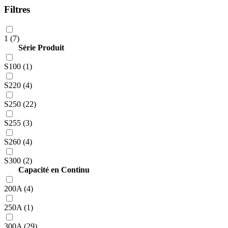
Filtres
1 (7)
Série Produit
S100 (1)
S220 (4)
S250 (22)
S255 (3)
S260 (4)
S300 (2)
Capacité en Continu
200A (4)
250A (1)
300A (29)