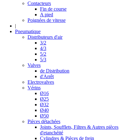
Contacteurs
Fin de course
A pied
Poignées de vitesse
|
Pneumatique
Distributeurs d'air
3/2
4/3
5/2
5/3
Valves
de Distribution
d'Arrêt
Electrovalves
Vérins
Ø16
Ø25
Ø32
Ø40
Ø50
Pièces détachées
Joints, Soufflets, Filtres & Autres pièces
d'etanchéité
Cylindres & Pièces de frein