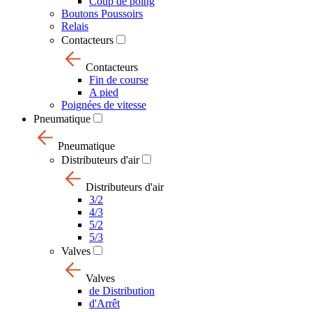
Coup de poing
Boutons Poussoirs
Relais
Contacteurs
Contacteurs
Fin de course
A pied
Poignées de vitesse
Pneumatique
Pneumatique
Distributeurs d'air
Distributeurs d'air
3/2
4/3
5/2
5/3
Valves
Valves
de Distribution
d'Arrêt