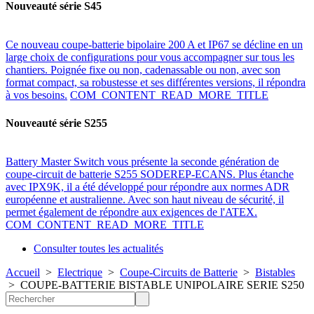
Nouveauté série S45
Ce nouveau coupe-batterie bipolaire 200 A et IP67 se décline en un
large choix de configurations pour vous accompagner sur tous les
chantiers. Poignée fixe ou non, cadenassable ou non, avec son
format compact, sa robustesse et ses différentes versions, il répondra
à vos besoins.
COM_CONTENT_READ_MORE_TITLE
Nouveauté série S255
Battery Master Switch vous présente la seconde génération de
coupe-circuit de batterie S255 SODEREP-ECANS. Plus étanche
avec IPX9K, il a été développé pour répondre aux normes ADR
européenne et australienne. Avec son haut niveau de sécurité, il
permet également de répondre aux exigences de l'ATEX.
COM_CONTENT_READ_MORE_TITLE
Consulter toutes les actualités
Accueil
>
Electrique
>
Coupe-Circuits de Batterie
>
Bistables
>
COUPE-BATTERIE BISTABLE UNIPOLAIRE SERIE S250